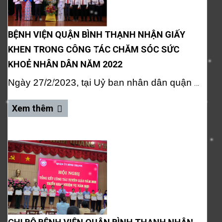
BỆNH VIỆN QUẬN BÌNH THẠNH NHẬN GIẤY
KHEN TRONG CÔNG TÁC CHĂM SÓC SỨC
KHOẺ NHÂN DÂN NĂM 2022
Ngày 27/2/2023, tại Uỷ ban nhân dân quận Bình Thạnh đã tổ chức họp mặt kỷ niệm 68 năm ngày thầy thuốc Việt Nam (27/02/1955 – 27/02/2023) và tổng kết công tác chăm sóc sức khoẻ nhân dân năm 2022.
Xem thêm