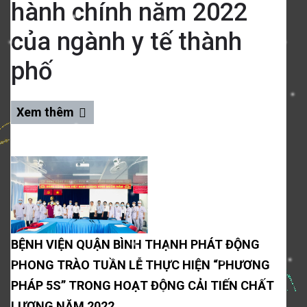
hành chính năm 2022
của ngành y tế thành
phố
Xem thêm
BỆNH VIỆN QUẬN BÌNH THẠNH PHÁT ĐỘNG
PHONG TRÀO TUẦN LỄ THỰC HIỆN “PHƯƠNG
PHÁP 5S” TRONG HOẠT ĐỘNG CẢI TIẾN CHẤT
LƯỢNG NĂM 2022