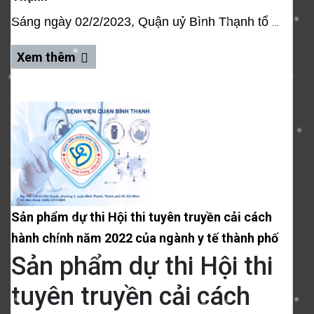
Sáng ngày 02/2/2023, Quận uỷ Bình Thạnh tổ chức họp mặt kỷ niệm 93 năm ngày thành lập Đảng Cộng sản Việt Nam và Lễ trao tặng Huy hiệu Đảng đợt ngày 03/02/2023 và tuyên dương bí thư chi bộ khu phố, Đảng viên tiêu biểu năm 2022.
Xem thêm
Sản phẩm dự thi Hội thi tuyên truyền cải cách
hành chính năm 2022 của ngành y tế thành phố
Sản phẩm dự thi Hội thi
tuyên truyền cải cách