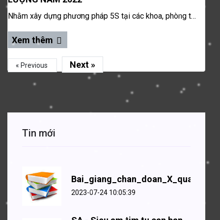
Nhằm xây dựng phương pháp 5S tại các khoa, phòng trong bệnh viện giúp sàng lọc, sắp xếp vật dụng y tế đúng chỗ theo quy tắc, chuẩn mực nhất định, giảm thời gian lãng phí để tìm kiếm, giảm nguy cơ nhầm lẫn thuốc và y dụng cụ với trước khi triển khai;
Xem thêm
Next »
« Previous
Tin mới
Bai_giang_chan_doan_X_quang,_
2023-07-24 10:05:39