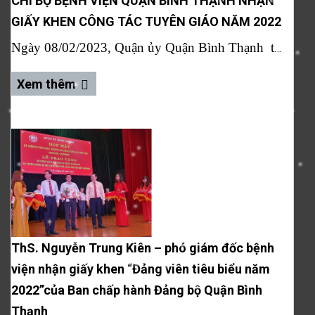
CHI BỘ BỆNH VIỆN QUẬN BÌNH THẠNH NHẬN
GIẤY KHEN CÔNG TÁC TUYÊN GIÁO NĂM 2022
Ngày 08/02/2023,
Quận ủy Quận Bình Thạnh
tổ chức hội nghị tổng kết công tác Tuyên giáo năm 2022, triển khai nhiệm vụ năm 2023
Xem thêm
ThS. Nguyễn Trung Kiên – phó giám đốc bệnh
viện nhận giấy khen “Đảng viên tiêu biểu năm
2022”của Ban chấp hành Đảng bộ Quận Bình
Thạnh