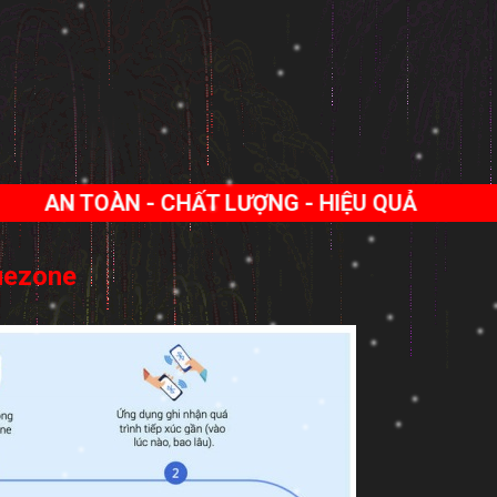
 TOÀN - CHẤT LƯỢNG - HIỆU QUẢ
uezone