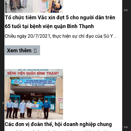
Tổ chức tiêm Vắc xin đợt 5 cho người dân trên
65 tuổi tại bệnh viện quận Bình Thạnh
Chiều ngày 20/7/2021, thực hiện sự chỉ đạo của Sở Y tế thành phố Hồ Chí Minh và Ủy ban Nhân dân Quận Bình Thạnh, bệnh viện quận Bình Thạnh đã tổ chức tiêm chủng vắc-xin phòng chống COVID-19
Xem thêm
Các đơn vị đoàn thể, hội doanh nghiệp chung