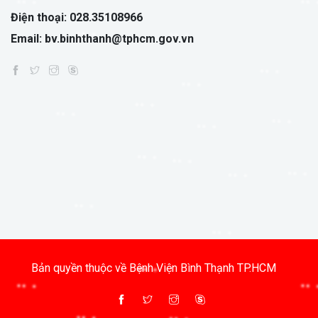
Điện thoại: 028.35108966
Email: bv.binhthanh@tphcm.gov.vn
Bản quyền thuộc về Bệnh Viện Bình Thạnh TP.HCM