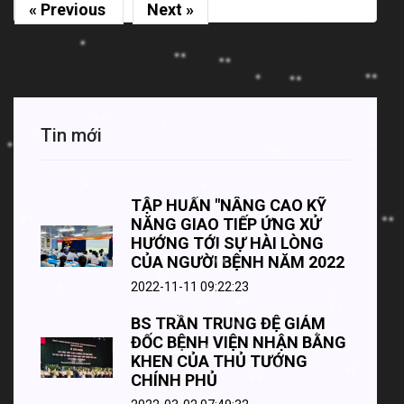
« Previous
Next »
Tin mới
TẬP HUẤN "NÂNG CAO KỸ
NĂNG GIAO TIẾP ỨNG XỬ
HƯỚNG TỚI SỰ HÀI LÒNG
CỦA NGƯỜI BỆNH NĂM 2022
2022-11-11 09:22:23
BS TRẦN TRUNG ĐỆ GIÁM
ĐỐC BỆNH VIỆN NHẬN BẰNG
KHEN CỦA THỦ TƯỚNG
CHÍNH PHỦ