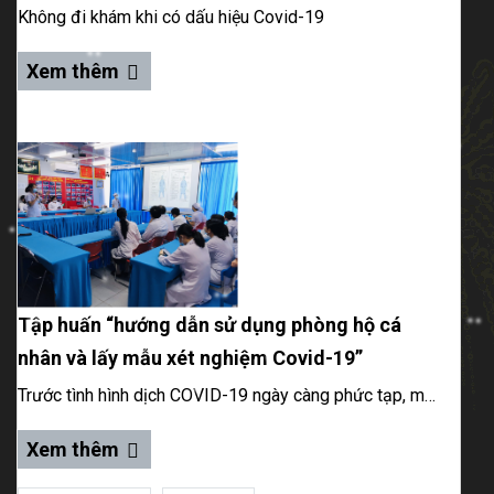
Không đi khám khi có dấu hiệu Covid-19
Xem thêm
Tập huấn “hướng dẫn sử dụng phòng hộ cá
nhân và lấy mẫu xét nghiệm Covid-19”
Trước tình hình dịch COVID-19 ngày càng phức tạp, mức độ lây lan nhanh trong cộng đồng và quan điểm của Bộ Y tế là chủ động tấn công trong phòng chống dịch bằng hình thức xét nghiệm các đối tượng nguy cơ, Bệnh viện Quận Bình Thạnh thành lập các đội cơ động xét nghiệm sẵn sàng tham gia lấy mẫu theo lệnh điều động của Sở Y tế.
Xem thêm